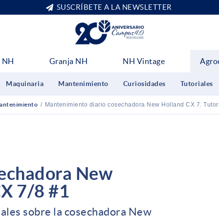
SUSCRÍBETE A LA NEWSLETTER
 NH
Granja NH
NH Vintage
Agro
Maquinaria
Mantenimiento
Curiosidades
Tutoriales
antenimiento
/
Mantenimiento diario cosechadora New Holland CX 7. Tutor
sechadora New
CX 7/8 #1
oriales sobre la cosechadora New