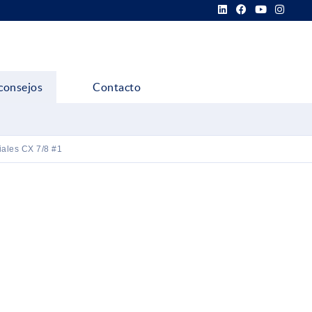
consejos
Contacto
iales CX 7/8 #1