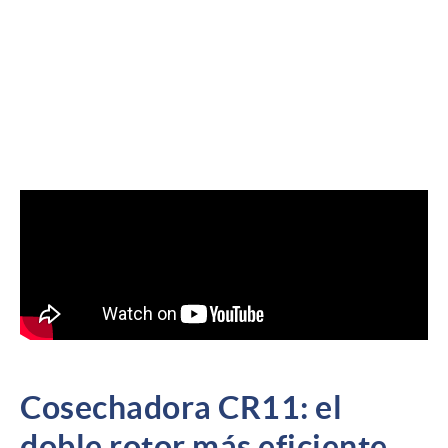
La cosecha no espera. Cada hora cuenta. Por eso,
cuando llega el momento de recoger los frutos del
trabajo en el campo, se necesita una máquina que no
falle. Una máquina capaz de ofrecer
máxima capacidad,
eficiencia y control total
. Esa máquina es la
CR11 de
New Holland, la cosechadora más potente, avanzada y
automatizada del mercado
. Con ella, New Holland lleva
su historia y tecnología Twin Rotor a un nuevo nivel.
Cosechadora CR11: el
doble rotor más eficiente