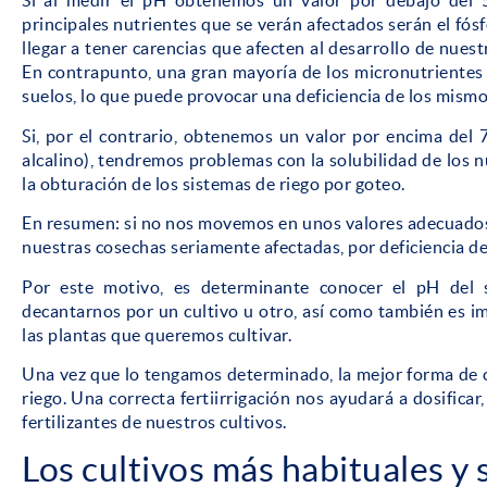
Si al medir el pH obtenemos un valor por debajo del 5.
principales nutrientes que se verán afectados serán el fósf
llegar a tener carencias que afecten al desarrollo de nuestr
En contrapunto, una gran mayoría de los micronutrientes
suelos, lo que puede provocar una deficiencia de los mism
Si, por el contrario, obtenemos un valor por encima del 
alcalino), tendremos problemas con la solubilidad de los n
la obturación de los sistemas de riego por goteo.
En resumen: si no nos movemos en unos valores adecuados, 
nuestras cosechas seriamente afectadas, por deficiencia de 
Por este motivo, es determinante conocer el pH del 
decantarnos por un cultivo u otro, así como también es i
las plantas que queremos cultivar.
Una vez que lo tengamos determinado, la mejor forma de co
riego. Una correcta fertiirrigación nos ayudará a dosificar
fertilizantes de nuestros cultivos.
Los cultivos más habituales 