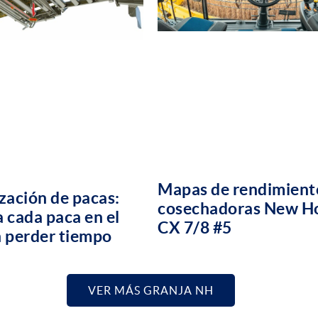
Mapas de rendimient
zación de pacas:
cosechadoras New H
 cada paca en el
CX 7/8 #5
 perder tiempo
VER MÁS GRANJA NH