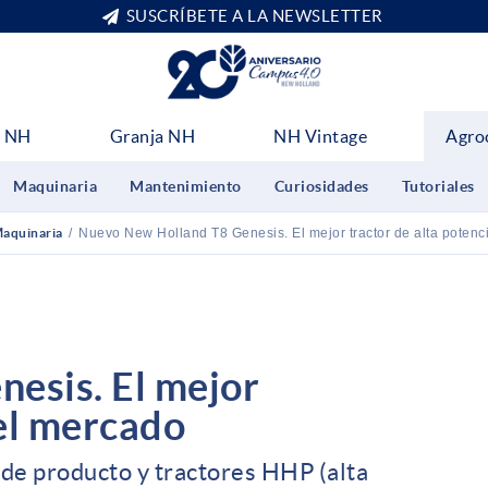
SUSCRÍBETE A LA NEWSLETTER
 NH
Granja NH
NH Vintage
Agro
Maquinaria
Mantenimiento
Curiosidades
Tutoriales
aquinaria
/
Nuevo New Holland T8 Genesis. El mejor tractor de alta potenc
esis. El mejor
del mercado
 de producto y tractores HHP (alta