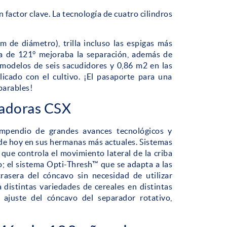
n factor clave. La tecnología de cuatro cilindros
 de diámetro), trilla incluso las espigas más
ra de 121° mejoraba la separación, además de
 modelos de seis sacudidores y 0,86 m2 en las
elicado con el cultivo. ¡El pasaporte para una
parables!
hadoras CSX
pendio de grandes avances tecnológicos y
de hoy en sus hermanas más actuales. Sistemas
ue controla el movimiento lateral de la criba
o; el sistema Opti-Thresh™ que se adapta a las
trasera del cóncavo sin necesidad de utilizar
distintas variedades de cereales en distintas
ajuste del cóncavo del separador rotativo,