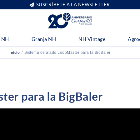
SUSCRÍBETE A LA NEWSLETTER
 NH
Granja NH
NH Vintage
Agro
Inicio
/
Sistema de atado LoopMaster para la BigBaler
ter para la BigBaler