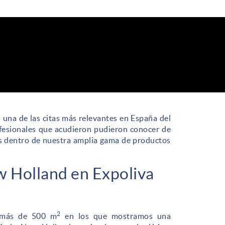
 una de las citas más relevantes en España del
profesionales que acudieron pudieron conocer de
 dentro de nuestra amplia gama de productos
 Holland en Expoliva
2
e más de 500 m
en los que mostramos una